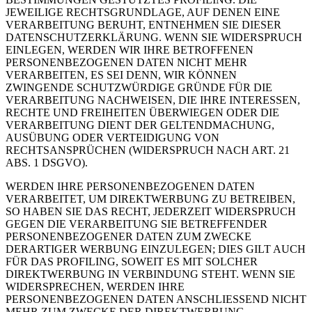
JEWEILIGE RECHTSGRUNDLAGE, AUF DENEN EINE
VERARBEITUNG BERUHT, ENTNEHMEN SIE DIESER
DATENSCHUTZERKLÄRUNG. WENN SIE WIDERSPRUCH
EINLEGEN, WERDEN WIR IHRE BETROFFENEN
PERSONENBEZOGENEN DATEN NICHT MEHR
VERARBEITEN, ES SEI DENN, WIR KÖNNEN
ZWINGENDE SCHUTZWÜRDIGE GRÜNDE FÜR DIE
VERARBEITUNG NACHWEISEN, DIE IHRE INTERESSEN,
RECHTE UND FREIHEITEN ÜBERWIEGEN ODER DIE
VERARBEITUNG DIENT DER GELTENDMACHUNG,
AUSÜBUNG ODER VERTEIDIGUNG VON
RECHTSANSPRÜCHEN (WIDERSPRUCH NACH ART. 21
ABS. 1 DSGVO).
WERDEN IHRE PERSONENBEZOGENEN DATEN
VERARBEITET, UM DIREKTWERBUNG ZU BETREIBEN,
SO HABEN SIE DAS RECHT, JEDERZEIT WIDERSPRUCH
GEGEN DIE VERARBEITUNG SIE BETREFFENDER
PERSONENBEZOGENER DATEN ZUM ZWECKE
DERARTIGER WERBUNG EINZULEGEN; DIES GILT AUCH
FÜR DAS PROFILING, SOWEIT ES MIT SOLCHER
DIREKTWERBUNG IN VERBINDUNG STEHT. WENN SIE
WIDERSPRECHEN, WERDEN IHRE
PERSONENBEZOGENEN DATEN ANSCHLIESSEND NICHT
MEHR ZUM ZWECKE DER DIREKTWERBUNG