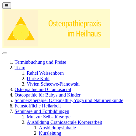
☰
Terminbuchung und Preise
Team
Rahel Weissenborn
Ulrike Kahl
Vivien Scheewe-Pianowski
Osteopathie und Craniosacral
Osteopathie für Babys und Kinder
Schmerztherapie: Osteopathie, Yoga und Naturheilkunde
Feinstoffliche Heilarbeit
Seminare und Fortbildungen
Mut zur Selbstfürsorge
Ausbildung Craniosacrale Körperarbeit
Ausbildungsinhalte
Kursleitung