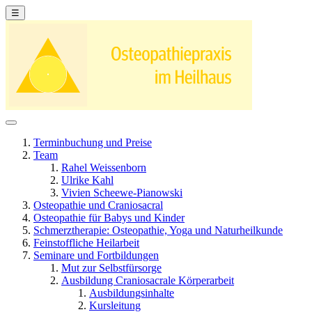
☰
Terminbuchung und Preise
Team
Rahel Weissenborn
Ulrike Kahl
Vivien Scheewe-Pianowski
Osteopathie und Craniosacral
Osteopathie für Babys und Kinder
Schmerztherapie: Osteopathie, Yoga und Naturheilkunde
Feinstoffliche Heilarbeit
Seminare und Fortbildungen
Mut zur Selbstfürsorge
Ausbildung Craniosacrale Körperarbeit
Ausbildungsinhalte
Kursleitung