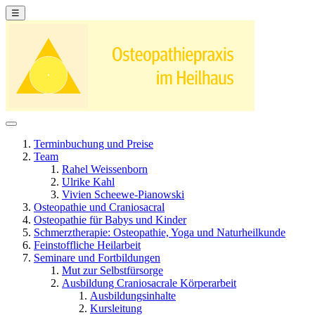
☰
Terminbuchung und Preise
Team
Rahel Weissenborn
Ulrike Kahl
Vivien Scheewe-Pianowski
Osteopathie und Craniosacral
Osteopathie für Babys und Kinder
Schmerztherapie: Osteopathie, Yoga und Naturheilkunde
Feinstoffliche Heilarbeit
Seminare und Fortbildungen
Mut zur Selbstfürsorge
Ausbildung Craniosacrale Körperarbeit
Ausbildungsinhalte
Kursleitung