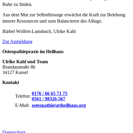
Ruhe zu finden.
Aus dem Mut zur Selbstfürsorge erwächst die Kraft zur Belebung
innerer Ressourcen und zum Balancieren des Alltags.
Bärbel Wölfert-Lamsbach, Ulrike Kahl
Zur Anmeldung
Osteopathiepraxis im Heilhaus
Ulrike Kahl und Team
Brandaustraße 8b
34127 Kassel
Kontakt
0176 / 66 65 71 75
Telefon:
0561 / 98326-567
E-Mail:
osteopathie(at)heilhaus.org
Datenschutz