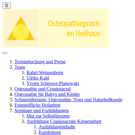
☰
Terminbuchung und Preise
Team
Rahel Weissenborn
Ulrike Kahl
Vivien Scheewe-Pianowski
Osteopathie und Craniosacral
Osteopathie für Babys und Kinder
Schmerztherapie: Osteopathie, Yoga und Naturheilkunde
Feinstoffliche Heilarbeit
Seminare und Fortbildungen
Mut zur Selbstfürsorge
Ausbildung Craniosacrale Körperarbeit
Ausbildungsinhalte
Kursleitung